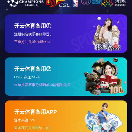
现在
能够
登录入口
开云（中国）Kaiyun·官方网站
关
玻璃切割机
公司新闻
公
扫光机
行业资讯
企
机械配件
企
公