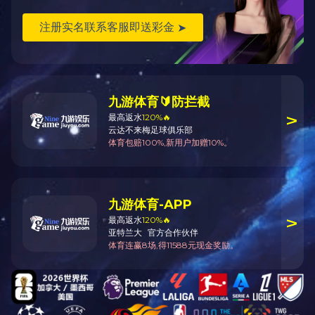
联系人：
梁先生 13823360542
电 话：
0769-81289480
传 真：
0769-82851915
邮 箱：
szhbglass@163.com
网 址：
http://www.szhbglass.com
登录入口
开云（中国）Kaiyun·官方网站
关
玻璃切割机
公司新闻
公
扫光机
行业资讯
企