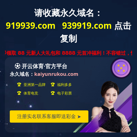
欢迎进入，开云（中国）Kaiyun·官方网站官网。
首页
登录入口
开云（中国
关注
微信
在线
客服
手机
访问
服务
热线
回到
顶部