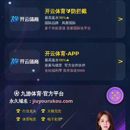
行业资讯
液晶玻璃切割机的特点讲解
开云（中国）Kaiyun·官方网站
人气：2415
发表时间：2024-09-18
液晶玻璃切割机
的特点讲解，液晶玻璃切割机作为高精度玻璃加工设备，
1、高精度
微米级切割精度：液晶玻璃切割机采用高精度的机械刀片或激光束进行切割，
基板尺寸和精度的严格要求，确保产品质量的稳定性和一致性。
2、高效率
快速切割能力：无论是机械切割还是激光切割，液晶玻璃切割机都具备快速切
利用激光束的高速移动和精确控制来实现快速且准确的切割。