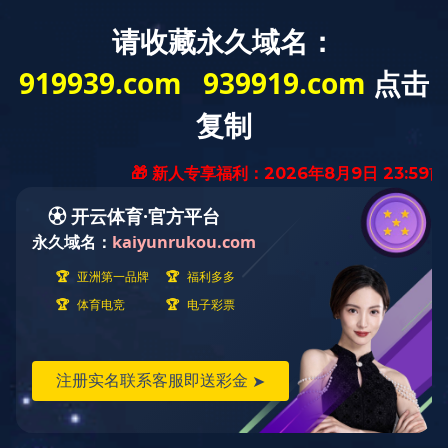
欢迎进入，开云（中国）Kaiyun·官方网站官网。
首页
登录入口
开云（中国
关注
微信
在线
客服
手机
访问
服务
热线
回到
顶部